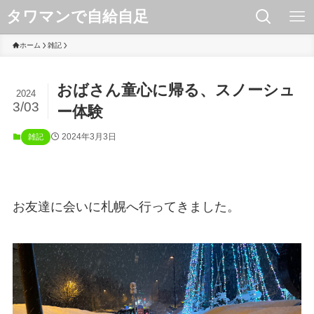
タワマンで自給自足
ホーム
雑記
おばさん童心に帰る、スノーシュ
2024
3/03
ー体験
2024年3月3日
雑記
お友達に会いに札幌へ行ってきました。