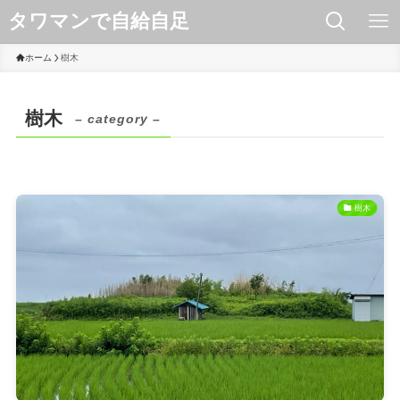
タワマンで自給自足
ホーム
樹木
樹木
– category –
樹木