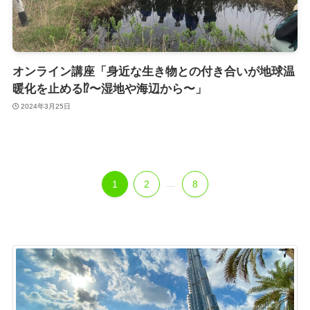
オンライン講座「身近な生き物との付き合いが地球温
暖化を止める⁉〜湿地や海辺から〜」
2024年3月25日
1
2
...
8