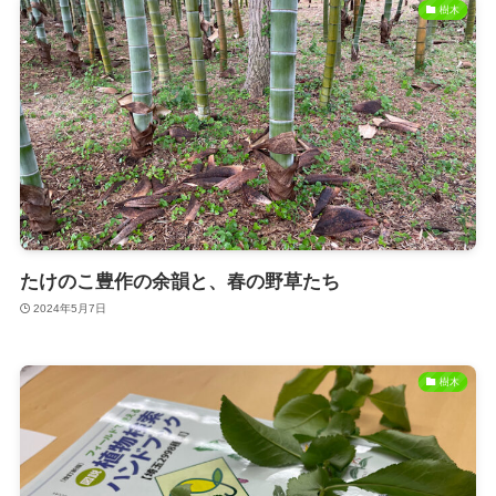
樹木
たけのこ豊作の余韻と、春の野草たち
2024年5月7日
樹木