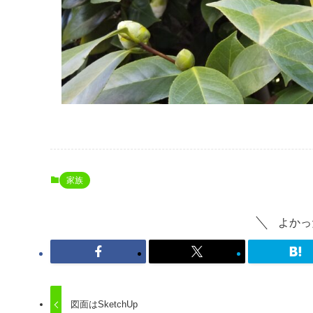
家族
よかっ
図面はSketchUp