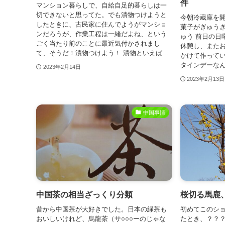
件
マンション暮らしで、自給自足的暮らしは一
切できないと思ってた。でも漬物つけようと
今朝冷蔵庫を
したときに、古民家に住んでようがマンショ
菓子がぎゅうぎ
ンだろうが、作業工程は一緒だよね、という
ゅう 前日の日
ごく当たり前のことに最近気付かされまし
休憩し、また
て、そうだ！漬物つけよう！ 漬物といえば...
かけて作って
タインデーなん
2023年2月14日
2023年2月13日
中国事情
中国茶の相当ざっくり分類
桜切る馬鹿
昔から中国茶が大好きでした。日本の緑茶も
初めてこのシ
おいしいけれど、烏龍茶（サ○○○ーのじゃな
たとき、？？