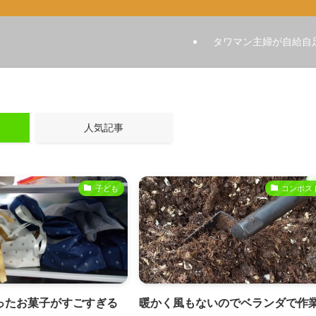
タワマン主婦が自給自
人気記事
子ども
コンポス
ったお菓子がすごすぎる
暖かく風もないのでベランダで作