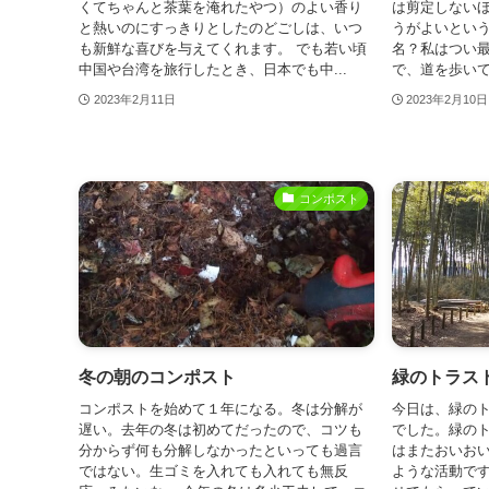
くてちゃんと茶葉を淹れたやつ）のよい香り
は剪定しない
と熱いのにすっきりとしたのどごしは、いつ
うがよいとい
も新鮮な喜びを与えてくれます。 でも若い頃
名？私はつい
中国や台湾を旅行したとき、日本でも中...
で、道を歩いて
2023年2月11日
2023年2月10日
コンポスト
冬の朝のコンポスト
緑のトラス
コンポストを始めて１年になる。冬は分解が
今日は、緑のト
遅い。去年の冬は初めてだったので、コツも
でした。緑のト
分からず何も分解しなかったといっても過言
はまたおいお
ではない。生ゴミを入れても入れても無反
ような活動で