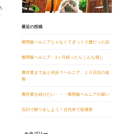
、
ろ
.
最近の投稿
椎間板ヘルニアじゃなくてぎっくり腰だった話
椎間板ヘルニア、1ヶ月経ったらこんな感じ
農作業まであと何歩？ヘルニア、１０日目の改
善
農作業を続けたい・・・椎間板ヘルニアの疑い
石臼で餅つきしよう！古代米で収穫祭
カテゴリー