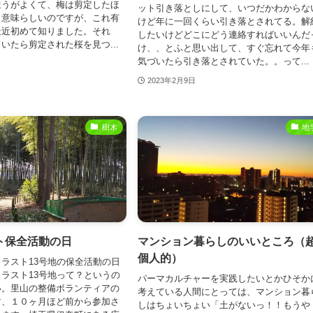
ほうがよくて、梅は剪定したほ
ット引き落としにして、いつだかわからな
う意味らしいのですが、これ有
けど年に一回くらい引き落とされてる。解
最近初めて知りました。それ
したいけどどこにどう連絡すればいいんだ
いたら剪定された桜を見つ...
け、、とふと思い出して、すぐ忘れて今年
気づいたら引き落とされていた。。って...
2023年2月9日
樹木
地
ト保全活動の日
マンション暮らしのいいところ（
個人的）
ラスト13号地の保全活動の日
ラスト13号地って？というの
パーマカルチャーを実践したいとかひそか
い。里山の整備ボランティアの
考えている人間にとっては、マンション暮
す、１０ヶ月ほど前から参加さ
しはちょいちょい「土がないっ！！もうや