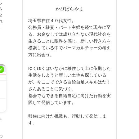
ン
かぴばらやま
を
２
埼玉県在住４０代女性。
れ
。
公務員・駐妻・パート主婦を経て現在に至
る。お金なしでは成り立たない現代社会を
生きることに限界を感じ、新しい行き方を
模索している中でパーマカルチャーの考え
方に出会う。
ゆくゆくはいなかに移住して土に依拠した
握
生活をしようと新しい土地も探している
が、今ここでできる自給自足スキルはたく
さんあることに気づく。
都会でもできる自給自足に向けた行動を実
践して発信しています。
移住に向けた挑戦も、行動して発信しま
す
す。
ジ