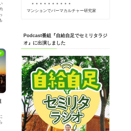
い
＊＊＊＊＊＊＊＊＊＊
約
マンションでパーマカルチャー研究家
っ
も
Podcast番組『自給自足でセミリタラジ
オ』に出演しました
学
超
に
ら