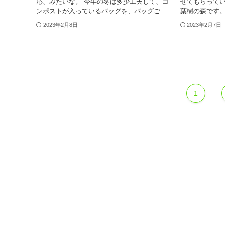
応、みたいな。 今年の冬は多少工夫して、コ
せてもらって
ンポストが入っているバッグを、バッグご...
葉樹の森です。
2023年2月8日
2023年2月7日
1
...