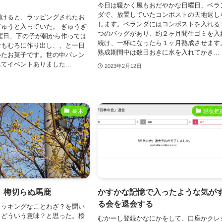
今日は暖かく風もおだやかな日曜日、ベラ
ダで、放置していたコンポストの天地返し
開けると、ラッピングされたお
します。ベランダにはコンポストを入れる
ゅうと入っていた。 ぎゅうぎ
つのバッグがあり、約２ヶ月間生ゴミを入
曜日、下の子が朝から作っては
続け、一杯になったら１ヶ月熟成させます
おもむろに作り出し、、と一日
熟成期間中は数日おきに水を入れてかき...
いたお菓子です。世の中バレン
てイベントありました...
2023年2月12日
樹木
現状把
、梅切らぬ馬鹿
かすかな記憶で入ったような気が
る会を退会する
ョッキングなことわざ？を聞い
？どういう意味？と思った。桜
むかーし登録かなにかをして、口座かクレ