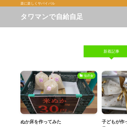
楽に楽しくサバイバル
タワマンで自給自足
新着記事
保存食
ぬか床を作ってみた
子どもが作