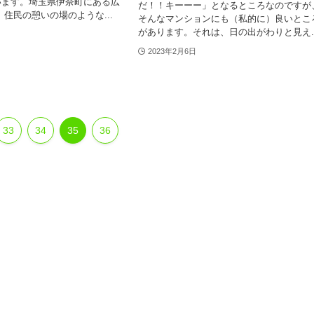
います。埼玉県伊奈町にある広
だ！！キーーー」となるところなのですが
 住民の憩いの場のような...
そんなマンションにも（私的に）良いとこ
があります。それは、日の出がわりと見え..
2023年2月6日
33
34
35
36