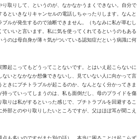
やり取りして、というのが、なかなかうまくできない。自分で
するといきなりキャンセルの電話しちゃったりします。なんと
ラブルが発生するので油断できません。（ちなみに私が草むし
くていいと言います。私に気を使ってくれてるというのもある
いうのは母自身が薄々気がついている認知症だという病識に何
実際起こってもどうってことないです。とはいえ起こらないに
しないとなかなか想像できないし、見ていない人に向かって言
うときにプチトラブルが起こるのか、なんとなく分かってきま
が持っていってしまうのは、私も面倒だし、母のプライドを傷
り取りは私がするといった感じで、プチトラブルを回避するこ
に外部とのやり取りしたいところですが、父はほぼ耳が聞こえ
題点も多いのですがまた別の話）、本当に困ることは起こらず