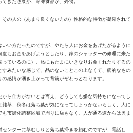
ってきた惣菜か、冷凍食品か、外食。
、その人の（あまり良くない方の）性格的な特徴が凝縮されて
はいい方だったのですが、やたら人にお金をあげたがるように
何度もお金をあげようとしたり、家のシャッターの修理に来た
言っているのに）、私にもたまにいきなりお金くれたりするの
とすみたいな感じで、品のないことこの上なくて、病的なもの
りの感情が湧き上がって背筋がぞわっとなります。
だから仕方がないとは言え、どうしても嫌な気持ちになってし
は雑草、秋冬は落ち葉が気になってしょうがないらしく、人に
でも市街化調整区域で周りに店もなく、人が通る道からは奥ま
材センターに草むしりと落ち葉掃きを頼むのですが、電話し