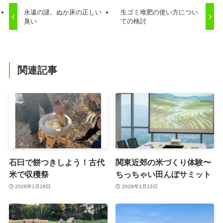
永遠の謎。ぬか床の正しい
生ゴミ堆肥の使い方につい
臭い
ての検討
関連記事
石臼で餅つきしよう！古代
関東近郊の米づくり体験〜
米で収穫祭
ちっちゃい田んぼサミット
2026年1月18日
2026年1月13日