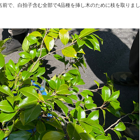
名前で、白拍子含む全部で4品種を挿し木のために枝を取りま