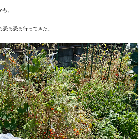
かも。
ら恐る恐る行ってきた。