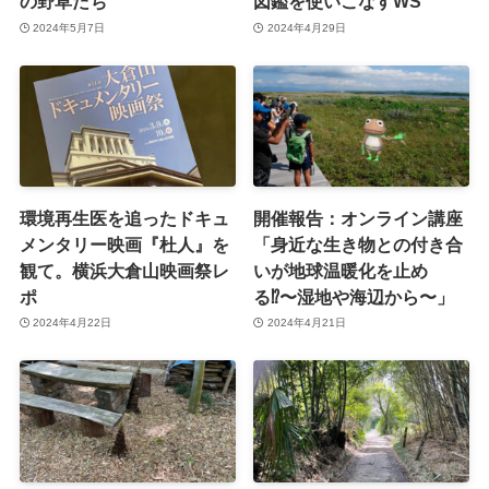
の野草たち
図鑑を使いこなすWS
2024年5月7日
2024年4月29日
環境再生医を追ったドキュ
開催報告：オンライン講座
メンタリー映画『杜人』を
「身近な生き物との付き合
観て。横浜大倉山映画祭レ
いが地球温暖化を止め
ポ
る⁉〜湿地や海辺から〜」
2024年4月22日
2024年4月21日